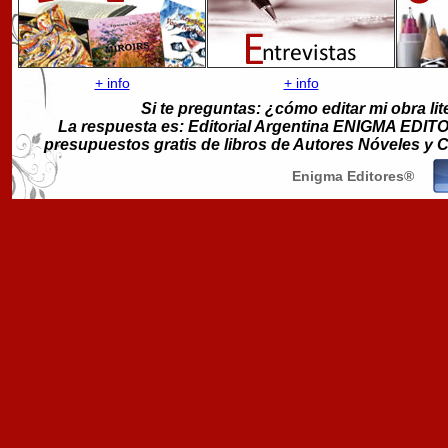
+ info
+ info
Si te preguntas: ¿cómo editar mi obra lit
La respuesta es: Editorial Argentina ENIGMA EDITORE
presupuestos gratis de libros de Autores Nóveles y
Enigma Editores®