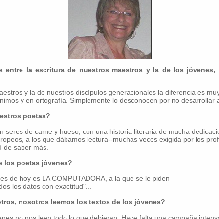
entre la escritura de nuestros maestros y la de los jóvenes, 
maestros y la de nuestros discípulos generacionales la diferencia es mu
nimos y en ortografía. Simplemente lo desconocen por no desarrollar al
estros poetas?
 seres de carne y hueso, con una historia literaria de mucha dedicac
uropeos, a los que dábamos lectura--muchas veces exigida por los pro
ed de saber más.
e los poetas jóvenes?
venes de hoy es LA COMPUTADORA, a la que se le piden
os los datos con exactitud"...
tros, nosotros leemos los textos de los jóvenes?
enes no nos leen todo lo que debieran. Hace falta una campaña intens