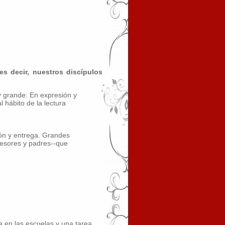
es decir, nuestros discípulos
y grande: En expresión y
 hábito de la lectura
ión y entrega. Grandes
fesores y padres--que
a en las escuelas y una tarea