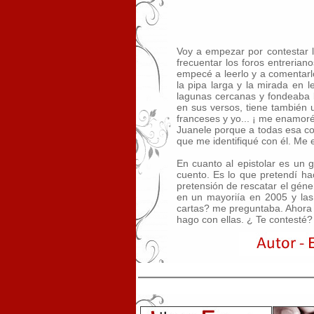
Voy a empezar por contestar l
frecuentar los foros entrerian
empecé a leerlo y a comentarl
la pipa larga y la mirada en l
lagunas cercanas y fondeaba l
en sus versos, tiene también u
franceses y yo... ¡ me enamoré
Juanele porque a todas esa cos
que me identifiqué con él. Me e
En cuanto al epistolar es un
cuento. Es lo que pretendí h
pretensión de rescatar el géner
en un mayoriía en 2005 y las 
cartas? me preguntaba. Ahora 
hago con ellas. ¿ Te contesté?