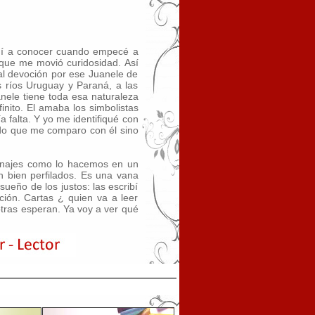
endí a conocer cuando empecé a
l que me movió curidosidad. Así
al devoción por ese Juanele de
os ríos Uruguay y Paraná, a las
nele tiene toda esa naturaleza
inito. El amaba los simbolistas
 falta. Y yo me identifiqué con
endo que me comparo con él sino
sonajes como lo hacemos en un
 bien perfilados. Es una vana
sueño de los justos: las escribí
ción. Cartas ¿ quien va a leer
tras esperan. Ya voy a ver qué