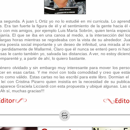
a segunda. A juan L Ortiz yo no lo estudié en mi curricula. Lo apr
os. Era tan fuerte la figura de él y el sentimiento de la gente hacia é
o con mis amigos, por ejemplo Luis María Sobrón, quien tenía especi
ejanía. El que se iba en una canoa al medio, a la intersección del l
argas horas mientras se regodeaba con la vista de su alrededor. Jua
na poesía social importante y un deseo de infinitud, una mirada al inf
 perdidamente de Mallarmé, Claro que él nunca se enteró pero ni hacía
as le canto también yo, salvada las distancias. A ver, no estoy dici
mparenté y, a partir de ahí, lo quiero bastante.
 género olvidado y sin embargo muy interesante para mover los per
acer en esas cartas. Y me moví con toda comodidad y creo que están
o como válido. Estas cartas no las escribí para este libro. Dormian el 
leí con Cristina Pizarro quien insistía en la necesidad de su publica
aparece Graciela Licciardi con esta propuesta y ubiqué algunas. Las o
 Ah sí, muchas gracias!!!