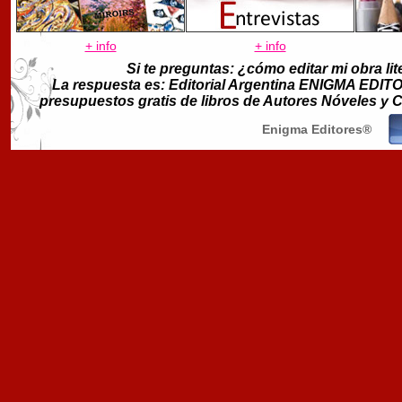
+ info
+ info
Si te preguntas: ¿cómo editar mi obra lit
La respuesta es: Editorial Argentina ENIGMA EDITORE
presupuestos gratis de libros de Autores Nóveles y
Enigma Editores®