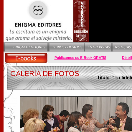
Publicamos su E-Book GRATIS
Distri
GALERÍA DE FOTOS
Título:
“Tu fidel